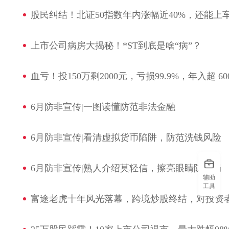
股民纠结！北证50指数年内涨幅近40%，还能上
上市公司病房大揭秘！*ST到底是啥“病”？
血亏！投150万剩2000元，亏损99.9%，年入超 6
6月防非宣传|一图读懂防范非法金融
6月防非宣传|看清虚拟货币陷阱，防范洗钱风险
6月防非宣传|熟人介绍莫轻信，擦亮眼睛防骗局
辅助
工具
富途老虎十年风光落幕，跨境炒股终结，对投资