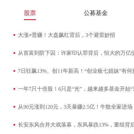
股票
公募基金
大涨≠普赚！大盘飙红背后，3个避雷妙招
从首富到阶下囚：许家印认罪背后，恒大的万亿
7日狂飙13%、创11年新高！“创业板七姐妹”有
一年7只十倍股！6只是“光”，越来越多基金开始“
从90元涨到120元，3天暴赚2.5亿！牛散全家进
长安东风合并大戏落幕，东风暴跌13%，重组背