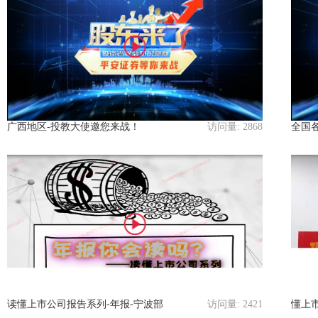
广西地区-投教大使邀您来战！
访问量:
2868
全国
读懂上市公司报告系列-年报-宁波部
访问量:
2421
懂上市