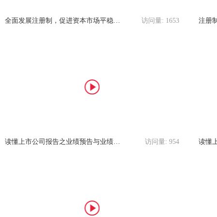
全面发展注册制，促进资本市场平稳健康发展-呼和浩特部
访问量:
1653
注册
读懂上市公司报告之业绩预告与业绩快报-湛江部
访问量:
954