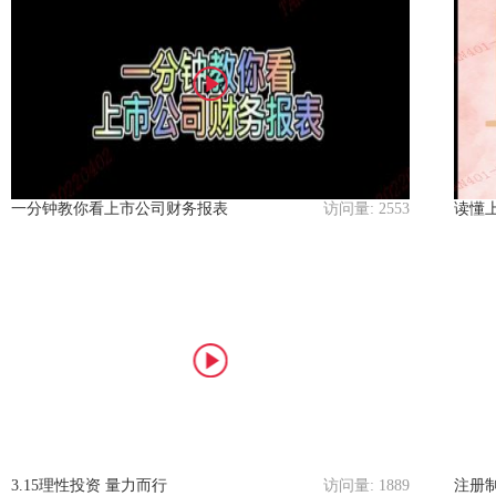
一分钟教你看上市公司财务报表
访问量:
2553
读懂
3.15理性投资 量力而行
访问量:
1889
注册